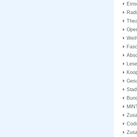
Eins
Radi
Thea
Ope
Weih
Fasc
Absc
Lese
Koop
Gesu
Stad
Bund
MINT
Zusa
Codin
Zusa