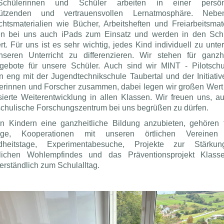
chülerinnen und Schüler arbeiten in einer persönl
stützenden und vertrauensvollen Lernatmosphäre. Neb
ichtsmaterialien wie Bücher, Arbeitsheften und Freiarbeitsmate
 bei uns auch iPads zum Einsatz und werden in den Schu
ert. Für uns ist es sehr wichtig, jedes Kind individuell zu unte
seren Unterricht zu differenzieren. Wir stehen für ganzhe
gebote für unsere Schüler. Auch sind wir MINT - Pilotsch
en eng mit der Jugendtechnikschule Taubertal und der Initiativ
erinnen und Forscher zusammen, dabei legen wir großen Wert 
lisierte Weiterentwicklung in allen Klassen. Wir freuen uns, a
chulische Forschungszentrum bei uns begrüßen zu dürfen.
 Kindern eine ganzheitliche Bildung anzubieten, gehören 
tage, Kooperationen mit unseren örtlichen Vereinen
dheitstage, Experimentabesuche, Projekte zur Stärku
lichen Wohlempfindes und das Präventionsprojekt Klas
erständlich zum Schulalltag.