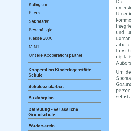
Die S
Kollegium
unter
Eltern
Unterr
kommen
Sekretariat
integri
Beschäftigte
und un
Klasse 2000
Lernan
arbeit
MINT
Forsch
Unsere Kooperationspartner:
digita
Außers
Kooperation Kindertagesstätte -
Um den
Schule
Sport
Gesun
Schulsozialarbeit
persön
selbstv
Busfahrplan
Betreuung - verlässliche
Grundschule
Förderverein