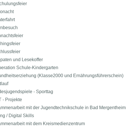
chulungsfeier
onacht
terfahrt
rnbesuch
nachtsfeier
hingsfeier
hlussfeier
paten und Lesekoffer
eration Schule-Kindergarten
ndheitserziehung (Klasse2000 und Ernährungsführerschein)
tlauf
esjugendspiele - Sporttag
 - Projekte
mmenarbeit mit der Jugendtechnikschule in Bad Mergentheim
g / Digital Skills
mmenarbeit mit dem Kreismedienzentrum