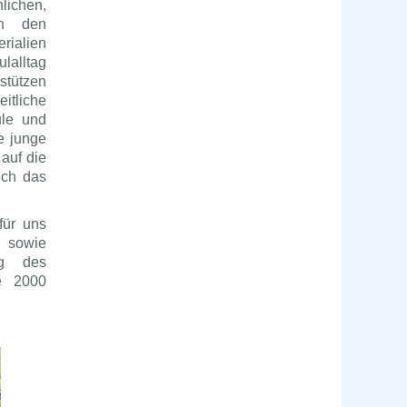
ichen,
en den
rialien
lalltag
rstützen
itliche
ule und
e junge
auf die
uch das
für uns
 sowie
ng des
se 2000