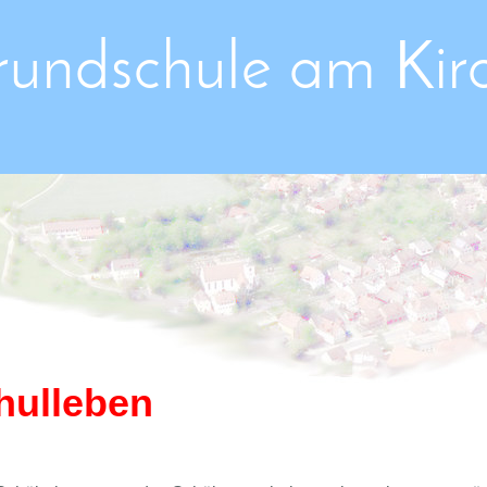
rundschule am Kir
hulleben