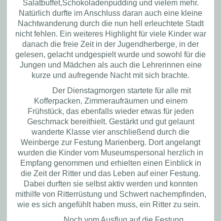
Salatbuffet,
Schokoladenpudding
und vielem mehr
.
Natürlich durfte im Anschluss daran auch eine kleine
Nachtwanderung durch die
nun hell erleuchtete
Stadt
nicht fehlen.
Ein weiteres Highlight für viele Kinder
war
danach die freie Zeit in der Jugendherberge
,
in der
ge
lesen
, gelacht
und
ge
spielt
wurde
und sowohl für die
Jungen und Mädchen als auch die Lehrerinnen eine
kurze und aufregende Nacht mit sich brachte.
Der Dienstagmorgen startete für alle mit
Kofferpacken, Zimmeraufräumen und einem
Frühstück, das ebenfalls wieder etwas für jeden
Geschmack bereithielt.
Gestärkt und gut gelaunt
wanderte Klasse vier anschließend
durch die
Weinberge zur Festung Marienberg. Dort angelangt
wurd
en die Kinder
vom Museumspersonal
herzlich in
Empfang genommen und erhielten einen Einblick
in
die Zeit der Ritter
und das Leben auf einer Festung
.
Dabei durften sie selbst aktiv werden
un
d
konnten
mithilfe von
Ritterrüstung
und
Schwert
nachempfinden,
wie es sich angefühlt haben
muss
, ein Ritter zu sein.
Noch vo
m Ausflug auf die Festung