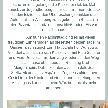
schwärmend gelangte die Klasse ein letztes Mal
zurück zur Jugendherberge, um
sich mit ihrem Gepäck
zu
den
letzten
beiden
Überraschungspunkt
en
des
Aufenthalts in Würzburg
zu begeben: ein Besuch in
der Pizzeria
Locanda
und anschließendem Eis
vor
dem Rathaus.
Am frühen Nachmittag ging es mit vielen
freudigen Erinnerungen an die letzten beiden Tage im
Gänsemarsch zurück zum Hauptbahnhof Würzburg
.
V
on dort aus
machte
sich Klasse vier mit Frau Scherer
und Frau Deppisch
m
it dem
Zug
wieder auf den Weg
nach Hause über Lauda in Richtung Bad
Mergentheim.
Dabei konnte
n
auch ein defektes
Stellwerk und ein verspäteter Zug
den zufriedenen
Gesichter
n
der Kinder
und einem rundum gelungenen
Ausflug
ins Landschulheim
Würzburg
nichts
mehr
anhaben
.