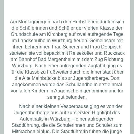
Am
Montagmorgen
nach den Herbstferien durften sich
die Schülerinnen und Schüler der vierten Klasse der
Grundschule am Kirchberg
auf
zwei aufregende Tage
i
m Landschulheim Würzburg
freuen
. Gemeinsam mit
ihren Lehrerinnen Frau Scherer und Frau Deppisch
starteten sie vollbepackt
mit
Reisekoffer und Rucksack
am Bahnhof Bad Mergentheim mit dem Zug Richtung
Würzburg
.
Nach einer
aufregenden
Zugfahrt
ging es
für die Klasse zu Fuß
weiter
durch die Innenstadt über
die Alte Mainbrücke bis zur Jugendherberge
. Dort
angekommen wurde das Schullandheim erst einmal
von allen Kindern in Augenschein genommen
und für
sehr gut befunden.
Nach einer
kleinen Vesperpause ging es von der
Jugendherberge aus
auf zum ersten Highlight des
Aufenthalts in Würzburg
– einer
aufregenden
Stadtführung
, die
die Schülerinnen und Schüler zum
Mitmachen
einlud
. Die
Stadtführerin
führte die junge