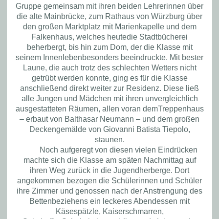
Gruppe gemeinsam mit ihren beiden Lehrerinnen über
die alte Mainbrücke, zum Rathaus von Würzburg über
den
großen Marktplatz
mit
Marienkapelle und dem
Falkenhaus, welches
heute
die Stadtbücherei
beherbergt
,
bis hin zum
Dom, der
die Klasse
mit
seinem Innenleben
besonders
beeindruckt
e
.
Mit
bester
Laune, die auch trotz des schlechten Wetters nicht
getrübt werden konnte, ging es
für die Klasse
anschließend
direkt weiter zur Residenz
. Diese
ließ
alle Jungen und Mädchen
mit ihre
n
unvergleichlich
ausgestatteten Räumen, allen voran d
em
Treppen
haus
–
erbaut von Balthasar Neumann
–
und dem großen
Deckengemälde von
Giovanni Batista
Tiepolo
,
staunen
.
Noch aufgeregt von
diesen vielen Eindrücken
machte sich die Klasse am späten Nachmittag auf
ihren Weg zurück in
die
Jugendherberge
. Dort
angekommen bezogen die Schülerinnen und Schüler
ihre Zimmer
und genossen nach
der Anstrengung des
Bettenbeziehens
ein leckeres Abendessen mit
Käsespätzle, Kaiserschmarren
,