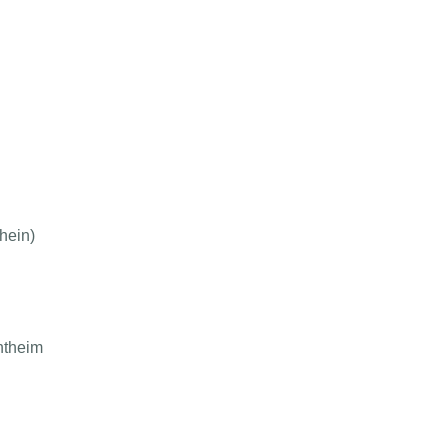
hein)
ntheim